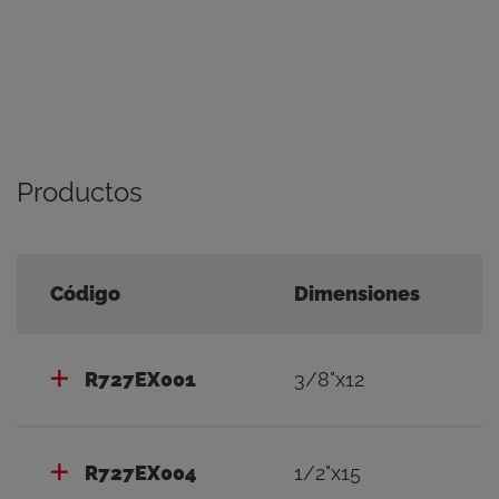
Productos
Código
Dimensiones
R727EX001
3/8"x12
R727EX004
1/2"x15