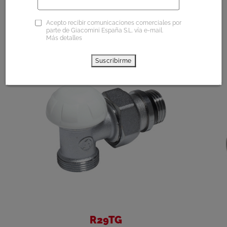
También puedes estar
Acepto recibir comunicaciones comerciales por
interesado en
parte de Giacomini España S.L. vía e-mail.
Más detalles
Suscribirme
R29TG