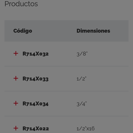
Productos
Código
Dimensiones
R714X032
3/8"
R714X033
1/2"
R714X034
3/4"
R714X022
1/2"x16