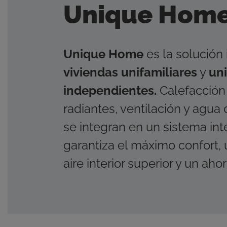
térmica y la distribución de agua sanitaria
Unique Hom
sostenibilidad.
y gas.
Certifica
Libros té
Academia
Unique Home
es la solución 
viviendas unifamiliares
y
un
independientes.
Calefacción 
radiantes, ventilación y agua 
se integran en un sistema in
garantiza el máximo confort,
aire interior superior y un aho