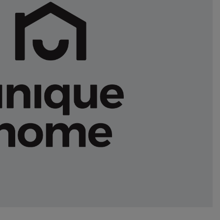
ems
Hydrogen Systems
gement
Fire Protection