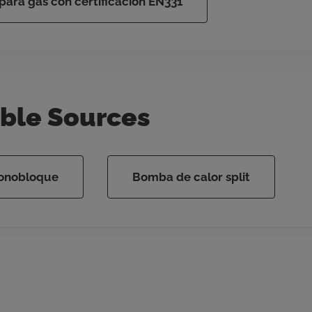
 para gas con certificación EN331
le Sources
onobloque
Bomba de calor split