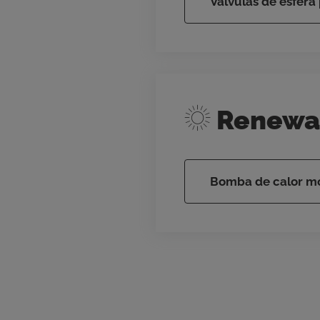
Válvulas de esfera
Renewab
Bomba de calor m