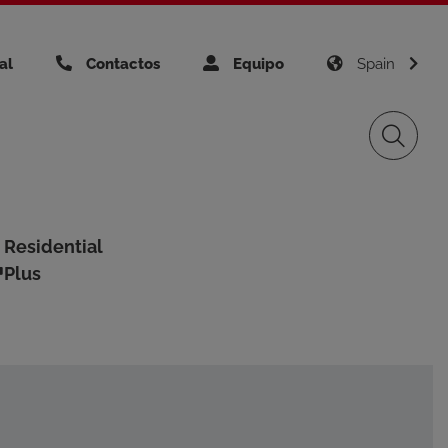
al
Contactos
Equipo
Spain
rupo Giacomini
pilación técnica
Residential
Gas Distribution
Plus
ectos realizados
gement
Renewable Sources