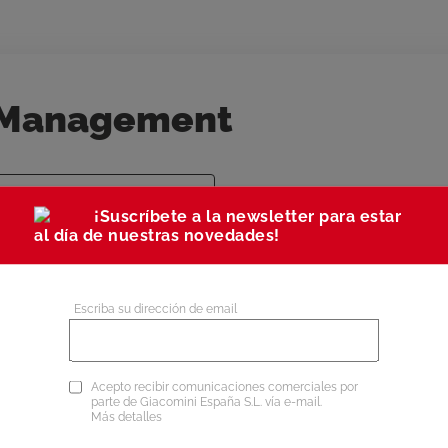
 Management
íneas de distribución
¡Suscríbete a la newsletter para estar
al día de nuestras novedades!
salas de calderas
Contabilización de la en
Escriba su dirección de email
uitos
Acepto recibir comunicaciones comerciales por
parte de Giacomini España S.L. vía e-mail.
Más detalles