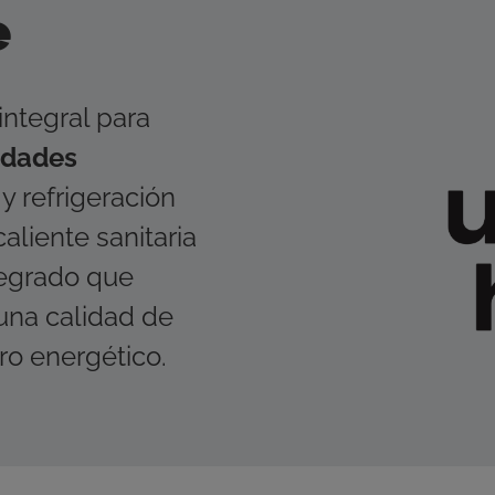
e
Total Commercial
Radiant Syst
ciones
cnicos de sistemas
 Giacomini España
integral para
Residential Plus
Water Mana
idades
y refrigeración
caliente sanitaria
tegrado que
 una calidad de
rro energético.