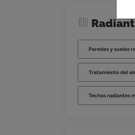
Radiant
Paredes y suelos r
Tratamiento del ai
Techos radiantes m