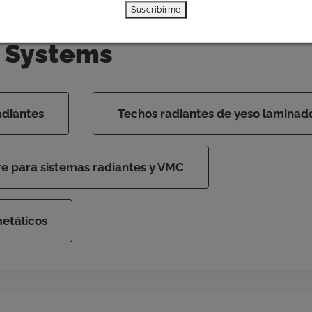
Suscribirme
 Systems
adiantes
Techos radiantes de yeso laminad
re para sistemas radiantes y VMC
etálicos