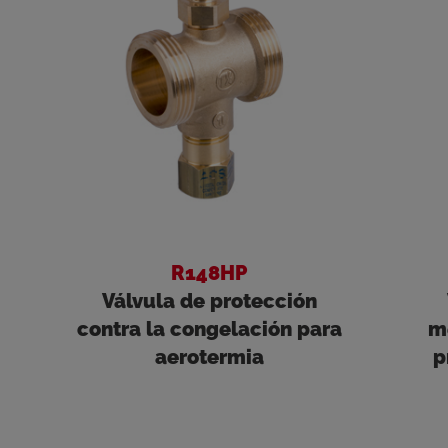
R148HP
Válvula de protección
contra la congelación para
m
aerotermia
p